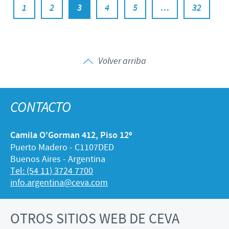
1
2
3
4
5
…
32
Volver arriba
CONTACTO
Camila O'Gorman 412, Piso 12º
Puerto Madero - C1107DED
Buenos Aires - Argentina
Tel: (54 11) 3724 7700
info.argentina@ceva.com
OTROS SITIOS WEB DE CEVA