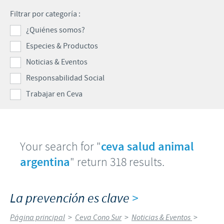
Porcinos
Filtrar por categoría :
Mundo Ganadero
Nuestro Enfoque en la responsabilidad
TRABAJAR EN CEVA
¿Quiénes somos?
Mundo Porcino
Contribuciones
Especies & Productos
Si querés trabajar con nosotros
Prensa
Programas de Apoyo Mundial
Noticias & Eventos
Patrocinios Científicos
Responsabilidad Social
Trabajar en Ceva
Your search for "
ceva salud animal
argentina
" return 318 results.
La prevención es clave
>
Página principal
>
Ceva Cono Sur
>
Noticias & Eventos
>