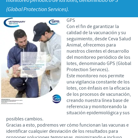
monitoreo periódico de los lotes, denominado GPS
Porcinos
(Global Protection Services).
Mundo Ganadero
Nuestro Enfoque en la responsabilidad
TRABAJAR EN CEVA
GPS
Mundo Porcino
Contribuciones
Con el fin de garantizar la
Si querés trabajar con nosotros
calidad de la vacunación y su
Prensa
Programas de Apoyo Mundial
seguimiento, desde Ceva Salud
Animal, ofrecemos para
Patrocinios Científicos
nuestros clientes el desarrollo
del monitoreo periódico de los
lotes, denominado GPS (Global
Protection Services).
Este monitoreo nos permite
una vigilancia constante de los
lotes, con énfasis en la eficacia
de los procesos de vacunación,
creando nuestra línea base de
referencia y monitoreando la
situación epidemiológica y sus
posibles cambios.
Gracias a esto, podremos ver cómo funcionan las vacunas e
identificar cualquier desviación de los resultados para
proponer soluciones tempranas, minimizando e incluso