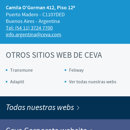
Camila O'Gorman 412, Piso 12º
Puerto Madero - C1107DED
Buenos Aires - Argentina
Tel: (54 11) 3724 7700
info.argentina@ceva.com
OTROS SITIOS WEB DE CEVA
Transmune
Feliway
Adaptil
Ver todas nuestras webs
Todas nuestras webs