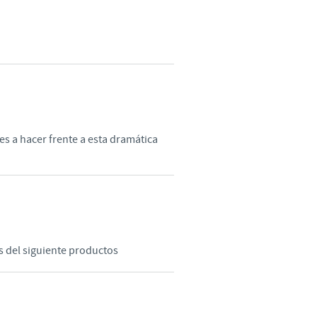
o country. Consequently, the
e suitable for use in your
es a hacer frente a esta dramática
és del siguiente productos