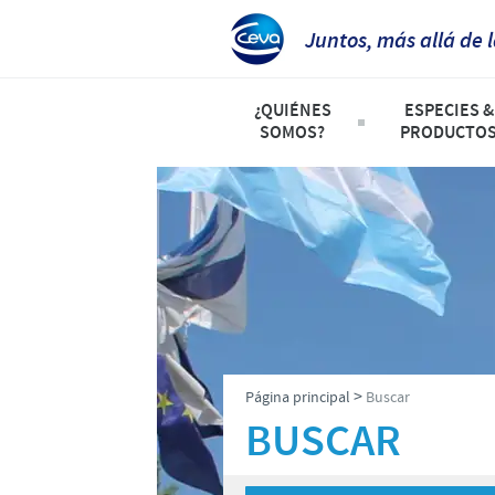
Juntos, más allá de 
¿QUIÉNES
ESPECIES &
SOMOS?
PRODUCTO
Ceva en Argentina
Listado de 
Nuestro Propósito
Aves
Producción, Investigación & D
Rumiantes
Presencia Mundial
Animales d
Dirección y Contacto
Porcinos
>
Página principal
Buscar
BUSCAR