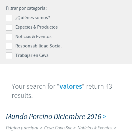
Porcinos
Filtrar por categoría :
Mundo Ganadero
Nuestro Enfoque en la responsabilidad
TRABAJAR EN CEVA
¿Quiénes somos?
Mundo Porcino
Contribuciones
Especies & Productos
Si querés trabajar con nosotros
Prensa
Programas de Apoyo Mundial
Noticias & Eventos
Patrocinios Científicos
Responsabilidad Social
Trabajar en Ceva
Your search for "
valores
" return 43
results.
Mundo Porcino Diciembre 2016
>
Página principal
>
Ceva Cono Sur
>
Noticias & Eventos
>