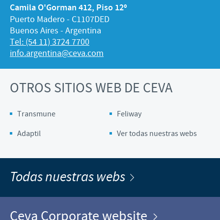
Camila O'Gorman 412, Piso 12º
Puerto Madero - C1107DED
Buenos Aires - Argentina
Tel: (54 11) 3724 7700
info.argentina@ceva.com
OTROS SITIOS WEB DE CEVA
Transmune
Feliway
Adaptil
Ver todas nuestras webs
Todas nuestras webs
Ceva Corporate website