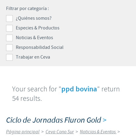
Porcinos
Filtrar por categoría :
Mundo Ganadero
Nuestro Enfoque en la responsabilidad
TRABAJAR EN CEVA
¿Quiénes somos?
Mundo Porcino
Contribuciones
Especies & Productos
Si querés trabajar con nosotros
Prensa
Programas de Apoyo Mundial
Noticias & Eventos
Patrocinios Científicos
Responsabilidad Social
Trabajar en Ceva
Your search for "
ppd bovina
" return
54 results.
Ciclo de Jornadas Fluron Gold
>
Página principal
>
Ceva Cono Sur
>
Noticias & Eventos
>