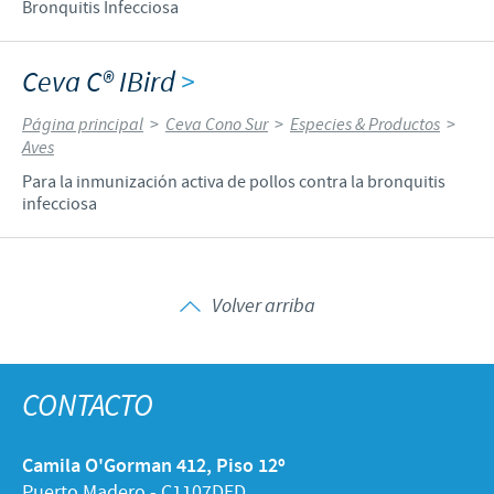
Bronquitis Infecciosa
Ceva C® IBird
>
Página principal
>
Ceva Cono Sur
>
Especies & Productos
>
Aves
Para la inmunización activa de pollos contra la bronquitis
infecciosa
Volver arriba
CONTACTO
Camila O'Gorman 412, Piso 12º
Puerto Madero - C1107DED