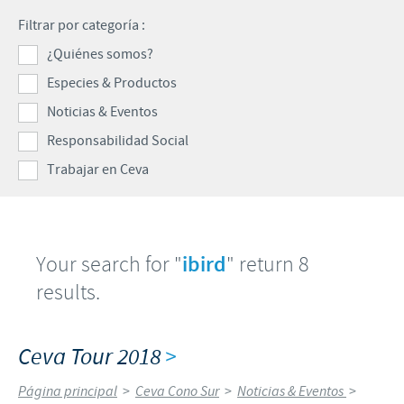
Porcinos
Filtrar por categoría :
Mundo Ganadero
Nuestro Enfoque en la responsabilidad
TRABAJAR EN CEVA
¿Quiénes somos?
Mundo Porcino
Contribuciones
Especies & Productos
Si querés trabajar con nosotros
Prensa
Programas de Apoyo Mundial
Noticias & Eventos
Patrocinios Científicos
Responsabilidad Social
Trabajar en Ceva
Your search for "
ibird
" return 8
results.
Ceva Tour 2018
>
Página principal
>
Ceva Cono Sur
>
Noticias & Eventos
>