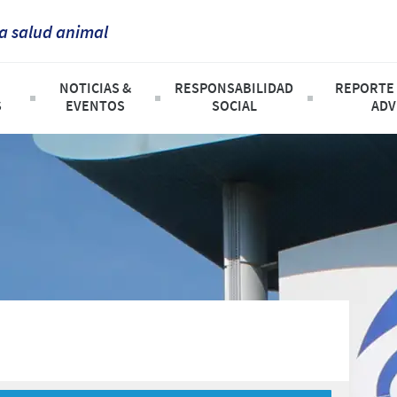
la salud animal
France
NOTICIAS &
RESPONSABILIDAD
REPORTE
Corporate Website
S
EVENTOS
SOCIAL
ADV
Germany
Africa
Productos
Noticias
Campaña Solidaria "Un Huevo por D
Greece
Eventos
Nuestro Enfoque en la responsabi
Argentina
Hungary
esarrollo
Mundo Avícola
Contribuciones
Asia
e Compañía
Mundo Ganadero
Programas de Apoyo Mundial
Indonesia
Australia
Mundo Porcino
Patrocinios Científicos
Italia
Prensa
Belgium
India
Brazil