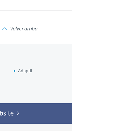
Volver arriba
Adaptil
ebsite