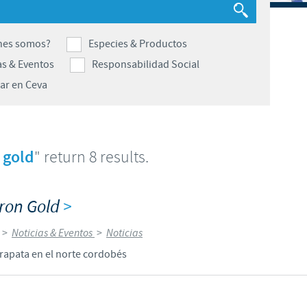
Japan
Bulgaria
nes somos?
Especies & Productos
Korea
as & Eventos
Responsabilidad Social
Canada (EN)
ar en Ceva
Malaysia
Chile
Mexico
China
 gold
" return 8 results.
Middle East
Colombia
uron Gold
>
Netherlands
Denmark
>
Noticias & Eventos
>
Noticias
Peru
rrapata en el norte cordobés
Egypt
Philippines
You are leaving the country website to access another site in the g