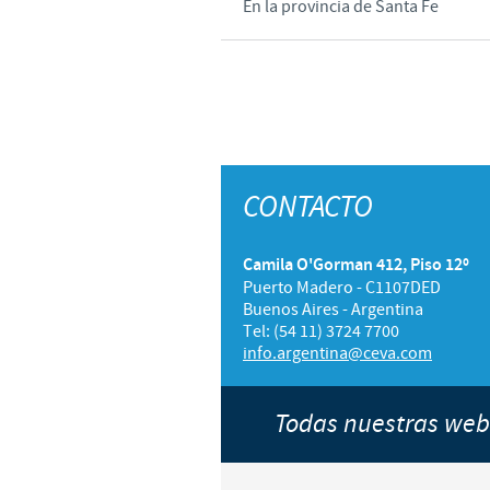
En la provincia de Santa Fe
CONTACTO
Camila O'Gorman 412, Piso 12º
Puerto Madero - C1107DED
Buenos Aires - Argentina
Tel: (54 11) 3724 7700
info.argentina@ceva.com
Todas nuestras we