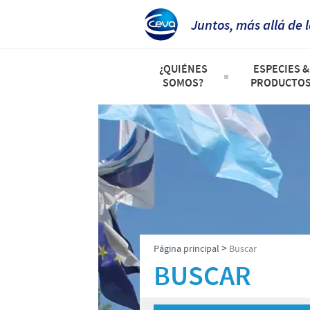
Juntos, más allá de 
¿QUIÉNES
ESPECIES &
SOMOS?
PRODUCTO
Ceva en Argentina
Listado de 
Nuestro Propósito
Aves
Producción, Investigación & D
Rumiantes
Presencia Mundial
Animales d
Dirección y Contacto
Porcinos
>
Página principal
Buscar
BUSCAR