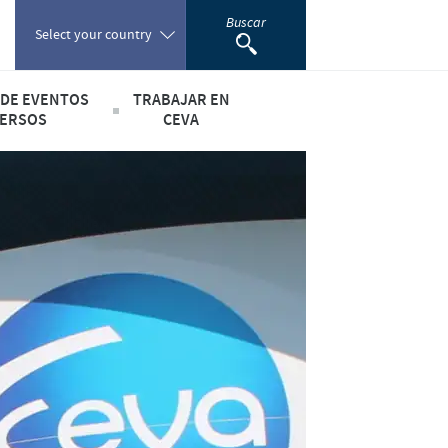
Buscar
Select your country
 DE EVENTOS
TRABAJAR EN
Poland
ERSOS
CEVA
ía", contra la desnutrición infantil
Si querés trabajar con nosotros
Portugal
lidad
Romania
Russia
South Africa
Spain