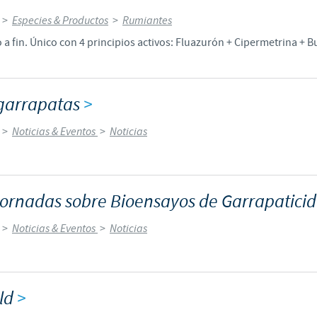
>
Especies & Productos
>
Rumiantes
Regulatory constraints and medical practices vary from country t
information provided on the site in which you enter may not b
 a fin. Único con 4 principios activos: Fluazurón + Cipermetrina + 
country.
garrapatas
>
>
Noticias & Eventos
>
Noticias
Jornadas sobre Bioensayos de Garrapatici
>
Noticias & Eventos
>
Noticias
old
>