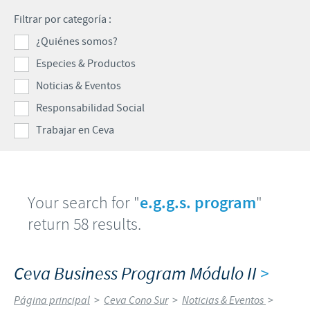
Porcinos
Filtrar por categoría :
Mundo Ganadero
Nuestro Enfoque en la responsabilidad
TRABAJAR EN CEVA
¿Quiénes somos?
Mundo Porcino
Contribuciones
Especies & Productos
Si querés trabajar con nosotros
Prensa
Programas de Apoyo Mundial
Noticias & Eventos
Patrocinios Científicos
Responsabilidad Social
Trabajar en Ceva
Your search for "
e.g.g.s. program
"
return 58 results.
Ceva Business Program Módulo II
>
Página principal
>
Ceva Cono Sur
>
Noticias & Eventos
>