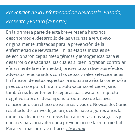
Porcinos
Mundo Ganadero
Nuestro Enfoque en la responsabilidad
TRABAJAR EN CEVA
Prevención de la Enfermedad de Newcastle: Pasado,
Presente y Futuro (2º parte)
Mundo Porcino
Contribuciones
Si querés trabajar con nosotros
En la primera parte de esta breve reseña histórica
Prensa
Programas de Apoyo Mundial
describimos el desarrollo de las vacunas a virus vivo
originalmente utilizadas para la prevención de la
Patrocinios Científicos
enfermedad de Newcastle. En las etapas iniciales se
seleccionaron cepas mesogénicas y lentogénicas para el
desarrollo de vacunas, las cuales si bien lograban controlar
eficazmente la enfermedad, presentaban diversos efectos
adversos relacionados con las cepas virales seleccionadas.
En función de estos aspectos la industria avícola comenzó a
preocuparse por utilizar no sólo vacunas eficaces, sino
también suficientemente seguras para evitar el impacto
negativo sobre el desempeño productivo de las aves
relacionado con el uso de vacunas vivas de Newcastle. Como
resultado de la investigación, desde hace algunos años la
industria dispone de nuevas herramientas más seguras y
eficaces para una adecuada prevención de la enfermedad.
Para leer más por favor hacer
click aquí