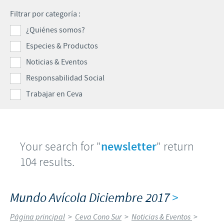
Porcinos
Filtrar por categoría :
Mundo Ganadero
Nuestro Enfoque en la responsabilidad
TRABAJAR EN CEVA
¿Quiénes somos?
Mundo Porcino
Contribuciones
Especies & Productos
Si querés trabajar con nosotros
Prensa
Programas de Apoyo Mundial
Noticias & Eventos
Patrocinios Científicos
Responsabilidad Social
Trabajar en Ceva
Your search for "
newsletter
" return
104 results.
Mundo Avícola Diciembre 2017
>
Página principal
>
Ceva Cono Sur
>
Noticias & Eventos
>