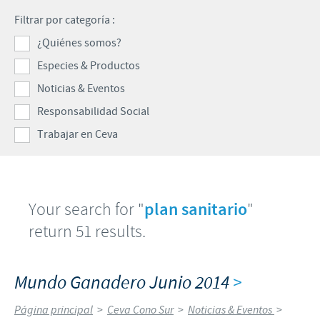
Porcinos
Filtrar por categoría :
Mundo Ganadero
Nuestro Enfoque en la responsabilidad
TRABAJAR EN CEVA
¿Quiénes somos?
Mundo Porcino
Contribuciones
Especies & Productos
Si querés trabajar con nosotros
Prensa
Programas de Apoyo Mundial
Noticias & Eventos
Patrocinios Científicos
Responsabilidad Social
Trabajar en Ceva
Your search for "
plan sanitario
"
return 51 results.
Mundo Ganadero Junio 2014
>
Página principal
>
Ceva Cono Sur
>
Noticias & Eventos
>