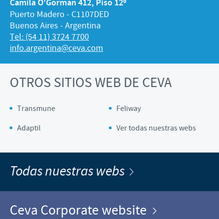
Camila O'Gorman 412, Piso 12º
Puerto Madero - C1107DED
Buenos Aires - Argentina
Tel: (54 11) 3724 7700
info.argentina@ceva.com
OTROS SITIOS WEB DE CEVA
Transmune
Feliway
Adaptil
Ver todas nuestras webs
Todas nuestras webs
Ceva Corporate website