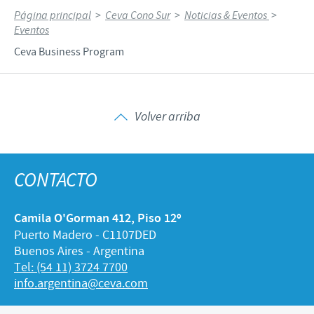
Página principal
>
Ceva Cono Sur
>
Noticias & Eventos
>
Eventos
Ceva Business Program
Volver arriba
CONTACTO
Camila O'Gorman 412, Piso 12º
Puerto Madero - C1107DED
Buenos Aires - Argentina
Tel: (54 11) 3724 7700
info.argentina@ceva.com