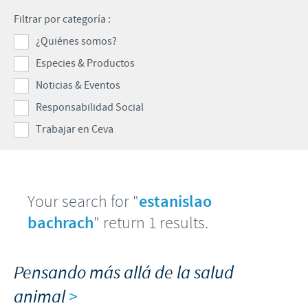
Porcinos
Filtrar por categoría :
Mundo Ganadero
Nuestro Enfoque en la responsabilidad
TRABAJAR EN CEVA
¿Quiénes somos?
Mundo Porcino
Contribuciones
Especies & Productos
Si querés trabajar con nosotros
Prensa
Programas de Apoyo Mundial
Noticias & Eventos
Patrocinios Científicos
Responsabilidad Social
Trabajar en Ceva
Your search for "
estanislao
bachrach
" return 1 results.
Pensando más allá de la salud
animal
>