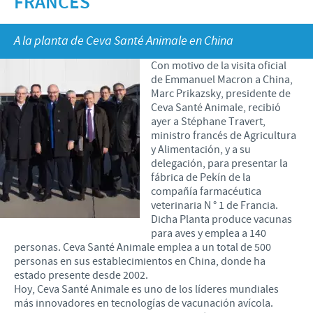
FRANCÉS
Porcinos
Mundo Ganadero
Nuestro Enfoque en la responsabilidad
TRABAJAR EN CEVA
A la planta de Ceva Santé Animale en China
Mundo Porcino
Contribuciones
Con motivo de la visita oficial
Si querés trabajar con nosotros
Prensa
Programas de Apoyo Mundial
de Emmanuel Macron a China,
Marc Prikazsky, presidente de
Patrocinios Científicos
Ceva Santé Animale, recibió
ayer a Stéphane Travert,
ministro francés de Agricultura
y Alimentación, y a su
delegación, para presentar la
fábrica de Pekín de la
compañía farmacéutica
veterinaria N ° 1 de Francia.
Dicha Planta produce vacunas
para aves y emplea a 140
personas. Ceva Santé Animale emplea a un total de 500
personas en sus establecimientos en China, donde ha
estado presente desde 2002.
Hoy, Ceva Santé Animale es uno de los líderes mundiales
más innovadores en tecnologías de vacunación avícola.