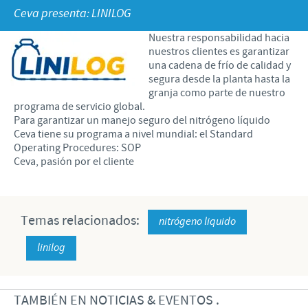
Porcinos
Ceva presenta: LINILOG
Mundo Ganadero
Nuestro Enfoque en la responsabilidad
TRABAJAR EN CEVA
Nuestra responsabilidad hacia
Mundo Porcino
Contribuciones
nuestros clientes es garantizar
Si querés trabajar con nosotros
una cadena de frío de calidad y
Prensa
Programas de Apoyo Mundial
segura desde la planta hasta la
granja como parte de nuestro
Patrocinios Científicos
programa de servicio global.
Para garantizar un manejo seguro del nitrógeno líquido
Ceva tiene su programa a nivel mundial: el Standard
Operating Procedures: SOP
Ceva, pasión por el cliente
Temas relacionados:
nitrógeno liquido
linilog
TAMBIÉN EN NOTICIAS & EVENTOS .