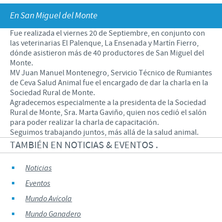
Porcinos
En San Miguel del Monte
Mundo Ganadero
Nuestro Enfoque en la responsabilidad
TRABAJAR EN CEVA
Fue realizada el viernes 20 de Septiembre, en conjunto con
Mundo Porcino
Contribuciones
las veterinarias El Palenque, La Ensenada y Martín Fierro,
Si querés trabajar con nosotros
dónde asistieron más de 40 productores de San Miguel del
Prensa
Programas de Apoyo Mundial
Monte.
MV Juan Manuel Montenegro, Servicio Técnico de Rumiantes
Patrocinios Científicos
de Ceva Salud Animal fue el encargado de dar la charla en la
Sociedad Rural de Monte.
Agradecemos especialmente a la presidenta de la Sociedad
Rural de Monte, Sra. Marta Gaviño, quien nos cedió el salón
para poder realizar la charla de capacitación.
Seguimos trabajando juntos, más allá de la salud animal.
TAMBIÉN EN NOTICIAS & EVENTOS .
Noticias
Eventos
Mundo Avícola
Mundo Ganadero