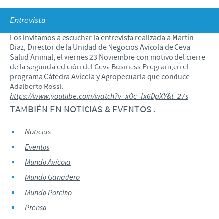
Porcinos
Mundo Ganadero
Nuestro Enfoque en la responsabilidad
TRABAJAR EN CEVA
Entrevista
Mundo Porcino
Contribuciones
Los invitamos a escuchar la entrevista realizada a Martín
Si querés trabajar con nosotros
Díaz, Director de la Unidad de Negocios Avícola de Ceva
Prensa
Programas de Apoyo Mundial
Salud Animal, el viernes 23 Noviembre con motivo del cierre
de la segunda edición del Ceva Business Program,en el
Patrocinios Científicos
programa Cátedra Avícola y Agropecuaria que conduce
Adalberto Rossi.
https://www.youtube.com/watch?v=xOc_fx6DpXY&t=27s
TAMBIÉN EN NOTICIAS & EVENTOS .
Noticias
Eventos
Mundo Avícola
Mundo Ganadero
Mundo Porcino
Prensa