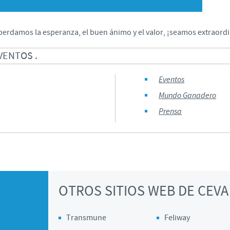
Japan
Bulgaria
erdamos la esperanza, el buen ánimo y el valor, ¡seamos extraordi
Korea
Canada (EN)
VENTOS .
Malaysia
Chile
Eventos
Mundo Ganadero
Mexico
China
Prensa
Middle East
Colombia
Netherlands
Denmark
Peru
OTROS SITIOS WEB DE CEVA
Egypt
Philippines
Transmune
Feliway
You are leaving the country website to access another site in the g