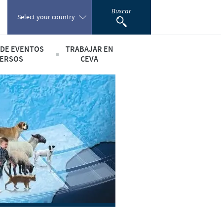
Buscar
Select your country
 DE EVENTOS
TRABAJAR EN
Poland
ERSOS
CEVA
ía", contra la desnutrición infantil
Si querés trabajar con nosotros
Portugal
lidad
Romania
Russia
South Africa
Spain