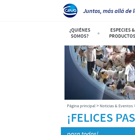
Juntos, más allá de 
¿QUIÉNES
ESPECIES &
SOMOS?
PRODUCTO
Ceva en Argentina
Listado de 
Nuestro Propósito
Aves
Producción, Investigación & D
Rumiantes
Presencia Mundial
Animales d
Dirección y Contacto
Porcinos
>
Página principal
Noticias & Eventos
¡FELICES PA
para todos!