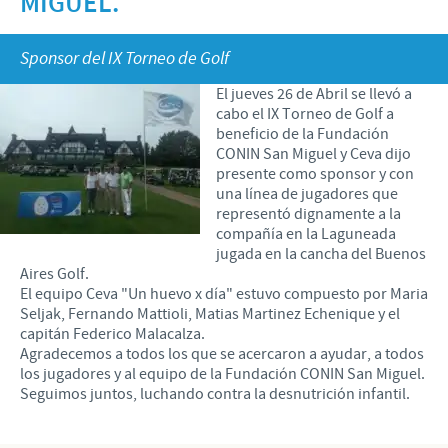
MIGUEL.
Porcinos
Mundo Ganadero
Nuestro Enfoque en la responsabilidad
TRABAJAR EN CEVA
Sponsor del IX Torneo de Golf
Mundo Porcino
Contribuciones
El jueves 26 de Abril se llevó a
Si querés trabajar con nosotros
Prensa
Programas de Apoyo Mundial
cabo el IX Torneo de Golf a
beneficio de la Fundación
Patrocinios Científicos
CONIN San Miguel y Ceva dijo
presente como sponsor y con
una línea de jugadores que
representó dignamente a la
compañía en la Laguneada
jugada en la cancha del Buenos
Aires Golf.
El equipo Ceva "Un huevo x día" estuvo compuesto por Maria
Seljak, Fernando Mattioli, Matias Martinez Echenique y el
capitán Federico Malacalza.
Agradecemos a todos los que se acercaron a ayudar, a todos
los jugadores y al equipo de la Fundación CONIN San Miguel.
Seguimos juntos, luchando contra la desnutrición infantil.