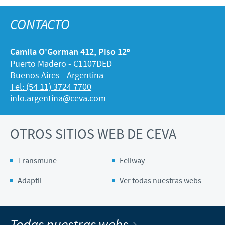
CONTACTO
Camila O'Gorman 412, Piso 12º
Puerto Madero - C1107DED
Buenos Aires - Argentina
Tel: (54 11) 3724 7700
info.argentina@ceva.com
OTROS SITIOS WEB DE CEVA
Transmune
Feliway
Adaptil
Ver todas nuestras webs