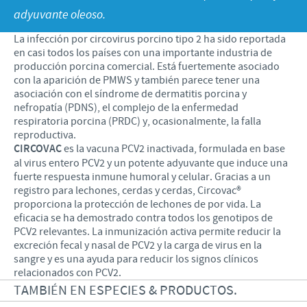
Porcinos
adyuvante oleoso.
Mundo Ganadero
Nuestro Enfoque en la responsabilidad
TRABAJAR EN CEVA
La infección por circovirus porcino tipo 2 ha sido reportada
Mundo Porcino
Contribuciones
en casi todos los países con una importante industria de
Si querés trabajar con nosotros
producción porcina comercial. Está fuertemente asociado
Prensa
Programas de Apoyo Mundial
con la aparición de PMWS y también parece tener una
asociación con el síndrome de dermatitis porcina y
Patrocinios Científicos
nefropatía (PDNS), el complejo de la enfermedad
respiratoria porcina (PRDC) y, ocasionalmente, la falla
reproductiva.
CIRCOVAC
es la vacuna PCV2 inactivada, formulada en base
al virus entero PCV2 y un potente adyuvante que induce una
fuerte respuesta inmune humoral y celular. Gracias a un
registro para lechones, cerdas y cerdas, Circovac®
proporciona la protección de lechones de por vida. La
eficacia se ha demostrado contra todos los genotipos de
PCV2 relevantes. La inmunización activa permite reducir la
excreción fecal y nasal de PCV2 y la carga de virus en la
sangre y es una ayuda para reducir los signos clínicos
relacionados con PCV2.
TAMBIÉN EN ESPECIES & PRODUCTOS.